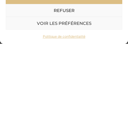
REFUSER
VOIR LES PRÉFÉRENCES
Politique de confidentialité
MILLLÉSIME
Brut
A partir de 46€
la bouteille