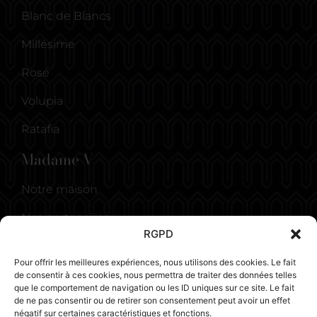
Blanc de Blancs
Millésime
Rosé
Volupia
Ratafia
Madame V
Notre maison
Nos partenaires
RGPD
Actualités
Pour offrir les meilleures expériences, nous utilisons des cookies. Le fait
Mentions légales
de consentir à ces cookies, nous permettra de traiter des données telles
que le comportement de navigation ou les ID uniques sur ce site. Le fait
de ne pas consentir ou de retirer son consentement peut avoir un effet
Contactez-nous
négatif sur certaines caractéristiques et fonctions.