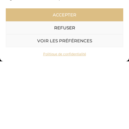
Mentions légales
ACCEPTER
RGPD
REFUSER
CGV
Notre cellier
VOIR LES PRÉFÉRENCES
4 rue du Cardinal Luçon
Politique de confidentialité
51420 Cernay Les Reims
France
Valérie : (+33)6.12.56.27.64
Sandrine : (+33)6.30.97.39.91
Nous suivre